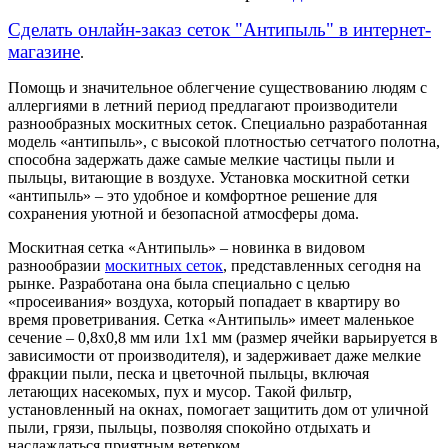
Сделать онлайн-заказ сеток "Антипыль" в интернет-
магазине
.
Помощь и значительное облегчение существованию людям с
аллергиями в летний период предлагают производители
разнообразных москитных сеток. Специально разработанная
модель «антипыль», с высокой плотностью сетчатого полотна,
способна задержать даже самые мелкие частицы пыли и
пыльцы, витающие в воздухе. Установка москитной сетки
«антипыль» – это удобное и комфортное решение для
сохранения уютной и безопасной атмосферы дома.
Москитная сетка «Антипыль» – новинка в видовом
разнообразии
москитных сеток
, представленных сегодня на
рынке. Разработана она была специально с целью
«просеивания» воздуха, который попадает в квартиру во
время проветривания. Сетка «Антипыль» имеет маленькое
сечение – 0,8х0,8 мм или 1х1 мм (размер ячейки варьируется в
зависимости от производителя), и задерживает даже мелкие
фракции пыли, песка и цветочной пыльцы, включая
летающих насекомых, пух и мусор. Такой фильтр,
установленный на окнах, помогает защитить дом от уличной
пыли, грязи, пыльцы, позволяя спокойно отдыхать и
наслаждаться приятным ветерком.