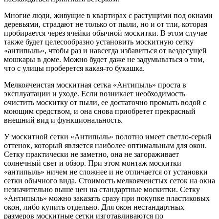
Многие люди, живущие в квартирах с растущими под окнами
деревьями, страдают не только от пыли, но и от тли, которая
пробирается через ячейки обычной москитки. В этом случае
также будет целесообразно установить москитную сетку
«антипыль», чтобы раз и навсегда избавиться от вездесущей
мошкары в доме. Можно будет даже не задумываться о том,
что с улицы проберется какая-то букашка.
Мелкоячеистая москитная сетка «Антипыль» проста в
эксплуатации и уходе. Если возникает необходимость
очистить москитку от пыли, ее достаточно промыть водой с
моющим средством, и она снова приобретет прекрасный
внешний вид и функциональность.
У москитной сетки «Антипыль» полотно имеет светло-серый
оттенок, который является наиболее оптимальным для окон.
Сетку практически не заметно, она не загораживает
солнечный свет и обзор. При этом монтаж москитки
«антипыль» ничем не сложнее и не отличается от установки
сетки обычного вида. Стоимость мелкоячеистых сеток на окна
незначительно выше цен на стандартные москитки. Сетку
«Антипыль» можно заказать сразу при покупке пластиковых
окон, либо купить отдельно. Для окон нестандартных
размеров москитные сетки изготавливаются по